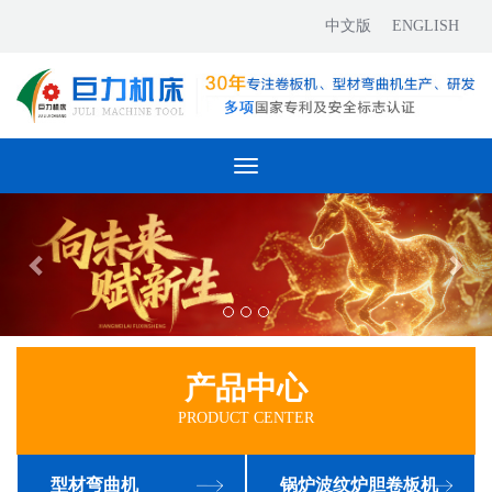
中文版
ENGLISH
Toggle
navigation
产品中心
PRODUCT CENTER
型材弯曲机
锅炉波纹炉胆卷板机