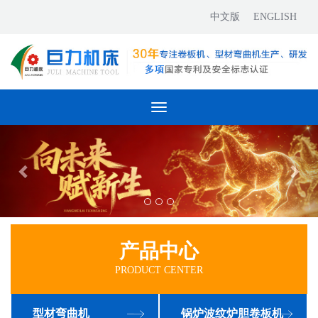
中文版
ENGLISH
Toggle
navigation
产品中心
PRODUCT CENTER
型材弯曲机
锅炉波纹炉胆卷板机